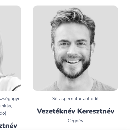
szségügyi
Sit aspernatur aut odit
unkás,
Vezetéknév Keresztnév
dó)
Cégnév
ztnév