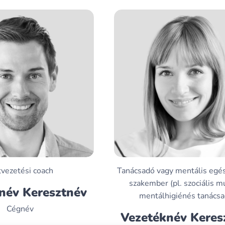
tvezetési coach
Tanácsadó vagy mentális egé
szakember (pl. szociális m
név Keresztnév
mentálhigiénés tanácsa
Cégnév
Vezetéknév Keres